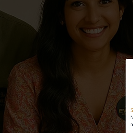
S
N
n