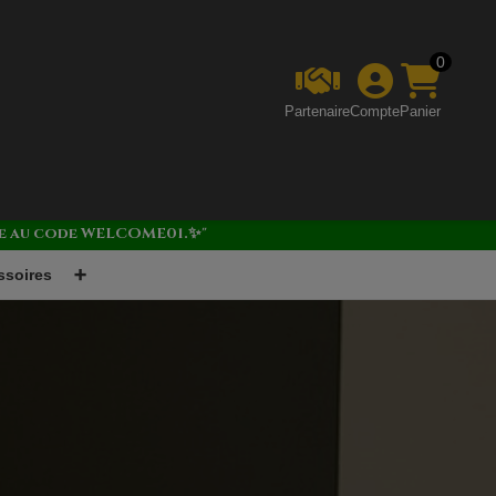
0
Partenaire
Compte
Panier
âce au code WELCOME01.✨"
ssoires
➕