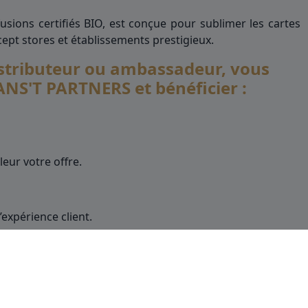
sions certifiés BIO, est conçue pour sublimer les cartes
cept stores et établissements prestigieux.
istributeur ou ambassadeur, vous
NS'T PARTNERS et bénéficier :
ur votre offre.
expérience client.
écieuses avec EVANS'T.
 l’espace professionnel, rendez-vous sur :