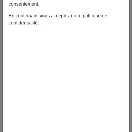
consentement.
🍰 Autres recettes à découvrir
En continuant, vous acceptez notre
politique de
confidentialité
.
COCKTAIL : Elixir des Vergers Orange-
Sanguine BIO
&Eacute;lixir des Vergers EVANS&rsquo;T Version Cocktail Une
interpr&eacute;tation raffin&eacute;e et chaleureuse d...