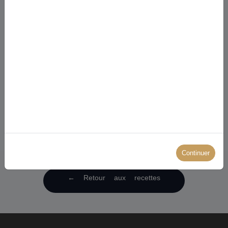
Brochettes de poisson blanc marinées
au thé noir Eclat Pêche Earl Grey
Base : Th&eacute; noir BIO Eclat P&ecirc;che Earl Grey
Ingr&eacute;dients : - 300 g de cabillaud ou colin en cubes-...
Continuer
← Retour aux recettes