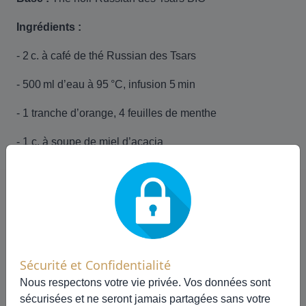
Ingrédients :
- 2 c. à café de thé Russian des Tsars
- 500 ml d’eau à 95 °C, infusion 5 min
- 1 tranche d’orange, 4 feuilles de menthe
- 1 c. à soupe de miel d’acacia
- Glaçons
Préparation :
laisser tiédir, sucrer, ajouter les
fruits/menthe, puis refroidir au frais. Un thé glacé
princier.
Sécurité et Confidentialité
Nous respectons votre vie privée. Vos données sont
sécurisées et ne seront jamais partagées sans votre