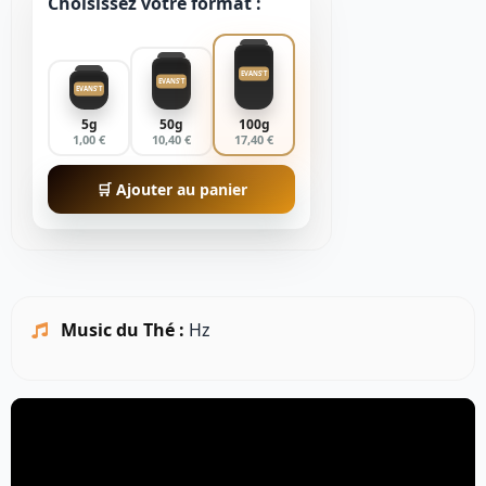
Choisissez votre format :
EVANS'T
EVANS'T
EVANS'T
5g
50g
100g
1,00 €
10,40 €
17,40 €
🛒 Ajouter au panier
Music du Thé :
Hz