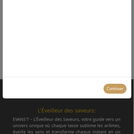
Le thé, l’histoire d’une feuille Episode 1
Découvrez notre univers en vidéo
Continuer
L'Éveilleur des saveurs:
EVANS'T – L'Éveilleur des Saveurs, votre guide vers un
univers unique où chaque tasse sublime les arômes,
éveille les sens et transforme chaque instant en un