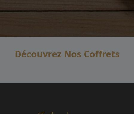
Découvrez Nos Coffrets
L'Éveilleur des saveurs:
EVANS'T – L'Éveilleur des Saveurs, votre guide vers un
univers unique où chaque tasse sublime les arômes,