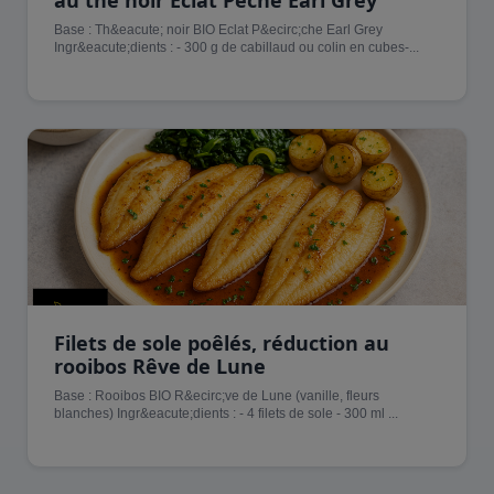
Base : Th&eacute; noir BIO Eclat P&ecirc;che Earl Grey
Ingr&eacute;dients : - 300 g de cabillaud ou colin en cubes-...
Filets de sole poêlés, réduction au
rooibos Rêve de Lune
Base : Rooibos BIO R&ecirc;ve de Lune (vanille, fleurs
blanches) Ingr&eacute;dients : - 4 filets de sole - 300 ml ...