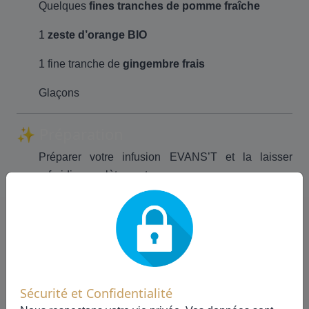
Quelques
fines tranches de pomme fraîche
1
zeste d’orange BIO
1 fine tranche de
gingembre frais
Glaçons
✨ Préparation
Préparer votre infusion EVANS’T et la laisser
refroidir complètement.
Dans un verre élégant, déposer les glaçons.
Ajouter les morceaux de dattes et les tranches de
pomme.
Verser l’infusion froide.
Sécurité et Confidentialité
Compléter délicatement avec l’eau pétillante.