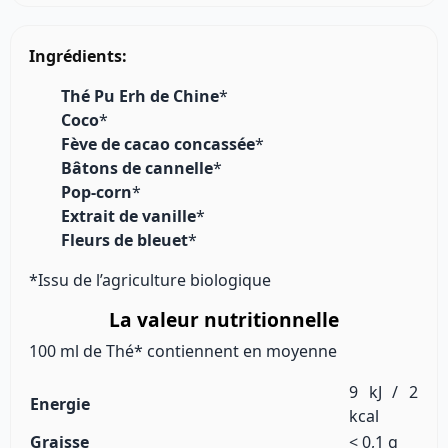
Ingrédients:
Thé Pu Erh de Chine
*
Coco
*
Fève de cacao concassée
*
Bâtons de cannelle
*
Pop-corn
*
Extrait de vanille
*
Fleurs de bleuet
*
*Issu de l’agriculture biologique
La valeur nutritionnelle
100 ml de Thé* contiennent en moyenne
9 kJ / 2
Energie
kcal
Graisse
< 0,1 g