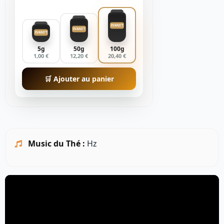
EVANS'T
EVANS'T
EVANS'T
5g
50g
100g
1,00 €
12,20 €
20,40 €
🛒 Ajouter au panier
Music du Thé :
Hz