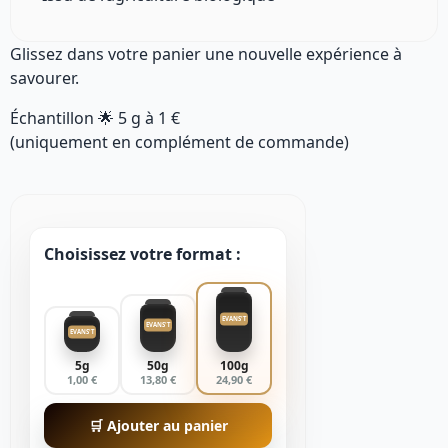
Glissez dans votre panier une nouvelle expérience à
savourer.
Échantillon 🌟
5 g
à
1 €
(uniquement en complément de commande)
Choisissez votre format :
EVANS'T
EVANS'T
EVANS'T
5g
50g
100g
1,00 €
13,80 €
24,90 €
🛒 Ajouter au panier