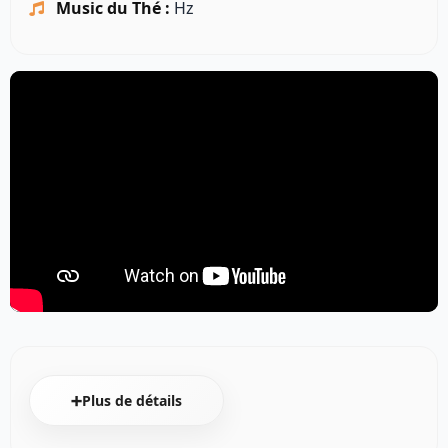
Music du Thé :
Hz
➕Plus de détails