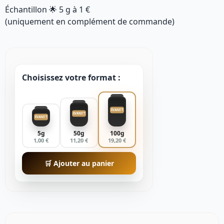
Échantillon 🌟
5 g
à
1 €
(uniquement en complément de commande)
Choisissez votre format :
EVANS'T
EVANS'T
EVANS'T
5g
50g
100g
1,00 €
11,20 €
19,20 €
🛒 Ajouter au panier