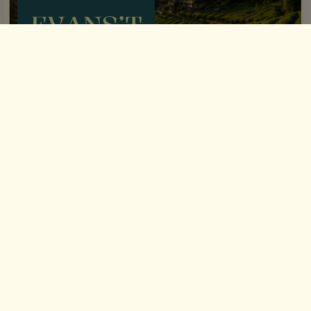
Notre Catalogue "Evénementiels"
Découvrez notre offre spécialement dédiée aux
événements professionnels et privés : salons, foires,
séminaires, réceptions, inaugurations, marchés,
manifestations associatives et événements d'entreprise.
Ce catalogue vous présente nos solutions de
dégustation, animations autour du thé, espaces de
découverte et produits BIO d’exception pour faire de
chaque événement un moment unique et convivial.