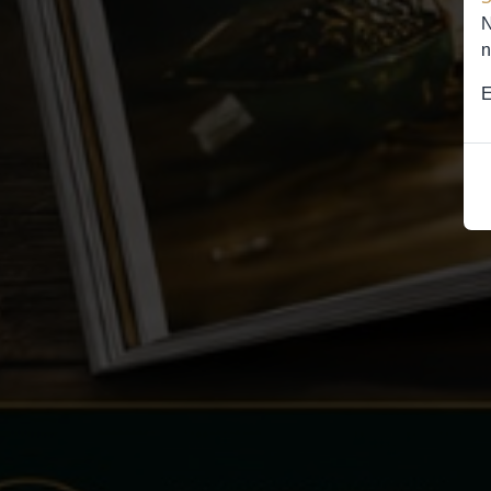
N
n
E