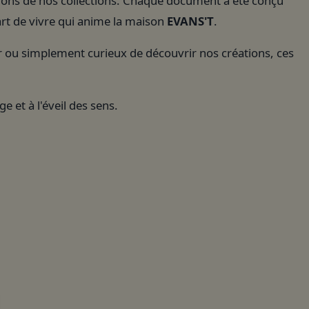
tions de nos collections. Chaque document a été conçu
'art de vivre qui anime la maison
EVANS'T
.
 ou simplement curieux de découvrir nos créations, ces
e et à l'éveil des sens.