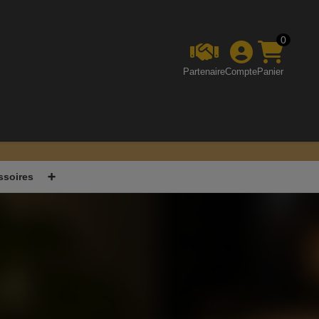
0
Partenaire
Compte
Panier
âce au code WELCOME01.✨"
ssoires
➕