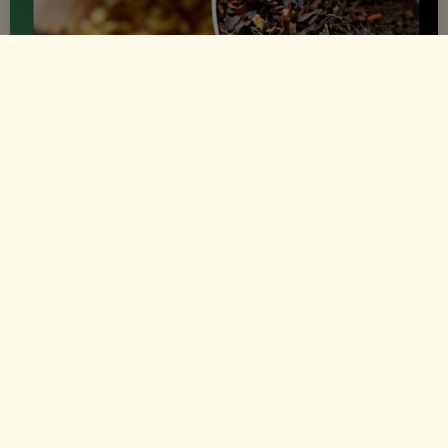
Brochure B2B Professionnels
Découvrez notre offre dédiée aux professionnels :
hôtels, restaurants, commerces, entreprises et espaces
bien-être.
Cette brochure présente l’univers EVANS’T, nos gammes
BIO d’exception, nos conditions de partenariat et les
solutions que nous mettons en œuvre pour
accompagner votre développement avec élégance et
qualité.