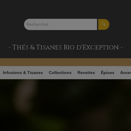
🔍
- Thés & Tisanes
Bio d'Exception -
ans'T et bénéficiez de -5% sur votre première sélection gr
Infusions & Tisanes
Collections
Recettes
Épices
Acce