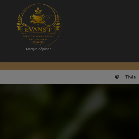
Marque déposée
"Découvrez l'univers Ev
🍃
Thés