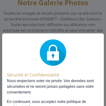
Notre Galerie Photos
Toutes les images et visuels présents sur ce site sont la
propriété exclusive d’EVANS’T – Éveilleurs des Saveurs.
Toute reproduction, diffusion ou utilisation non
autorisée est strictement interdite et peut entraîner des
poursuites.
Champs immenses de culture des Thés
0 photo(s)
Sécurité et Confidentialité
0 photo(s)
Emballage Nouvelle génération
Nous respectons votre vie privée. Vos données sont
sécurisées et ne seront jamais partagées sans votre
consentement.
Nos personnages "Propriété EVANS'T" -
En continuant, vous acceptez notre
politique de