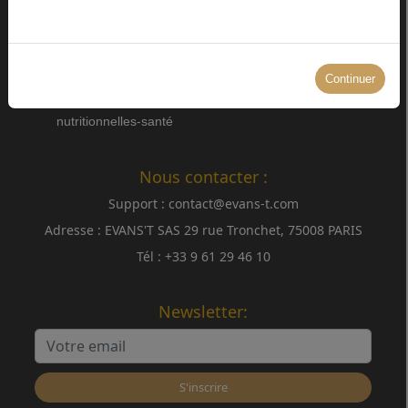
Politique de
À propos
confidentialité
Contact
Service Client
Mentions légales
Continuer
CGV
Allégations
nutritionnelles-santé
Nous contacter :
Support :
contact@evans-t.com
Adresse :
EVANS'T SAS 29 rue Tronchet, 75008 PARIS
Tél :
+33 9 61 29 46 10
Newsletter:
S'inscrire