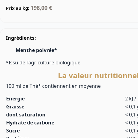
198,00 €
Prix au kg:
Ingrédients:
Menthe poivrée
*
*Issu de l’agriculture biologique
La valeur nutritionne
100 ml de Thé* contiennent en moyenne
Energie
2 kJ /
Graisse
< 0,1 
dont saturation
< 0,1 
Hydrate de carbone
< 0,1 
Sucre
< 0,1 