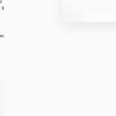
g
1 g
er.