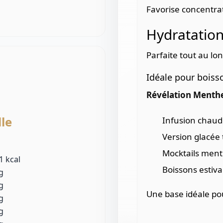
Favorise concentrat
Hydratation
Parfaite tout au lo
Idéale pour boiss
Révélation Menth
lle
Infusion chaude
Version glacée 
Mocktails ment
 1 kcal
Boissons estiva
g
g
Une base idéale p
g
g