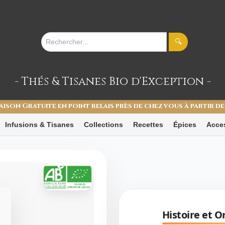
🔍
- Thés & Tisanes
Bio d'Exception -
aison Gratuite en point relais près de chez vous à partir de
Infusions & Tisanes
Collections
Recettes
Épices
Acce
Histoire et Or