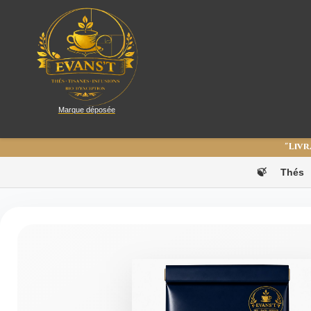
Marque déposée
"Livr
🍃
Thés