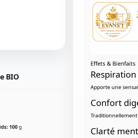
Effets & Bienfaits
Respiration
e BIO
Apporte une sensati
Confort dige
Traditionnellement u
ids:
100
g
Clarté ment