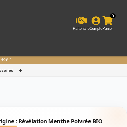
0
Partenaire
Compte
Panier
 49€."
ssoires
➕
igine :
Révélation Menthe Poivrée BIO