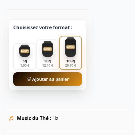
Choisissez votre format :
EVANS'T
EVANS'T
EVANS'T
5g
50g
100g
1,00 €
12,10 €
20,70 €
🛒 Ajouter au panier
Music du Thé :
Hz