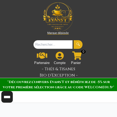
Marque déposée
🔍
0
Partenaire
Compte
Panier
- Thés & Tisanes
Bio d'Exception -
"Découvrez l'univers Evans'T et bénéficiez de -5% sur
votre première sélection grâce au code WELCOME01.✨"