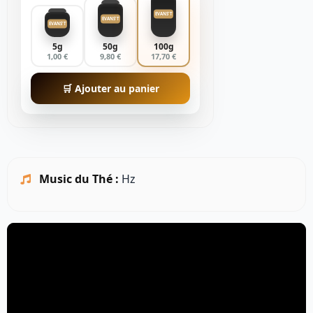
EVANS'T
EVANS'T
EVANS'T
5g
50g
100g
1,00 €
9,80 €
17,70 €
🛒 Ajouter au panier
Music du Thé :
Hz