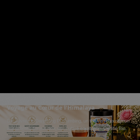
Voyage au Cœur de l'Himalaya
Découvrez le Darjeeling Pussimbing, un thé vert d'exception
aux arômes floraux délicats, cultivé en altitude. Certifié Bio.