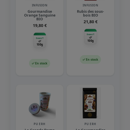
INFUSION
INFUSION
Gourmandise
Rubis des sous-
Orange Sanguine
bois BIO
BIO
21,80 €
19,80 €
Evans'T
🌿
Evans'T
🌿
100g
100g
✅ En stock
✅ En stock
PU ERH
PU ERH