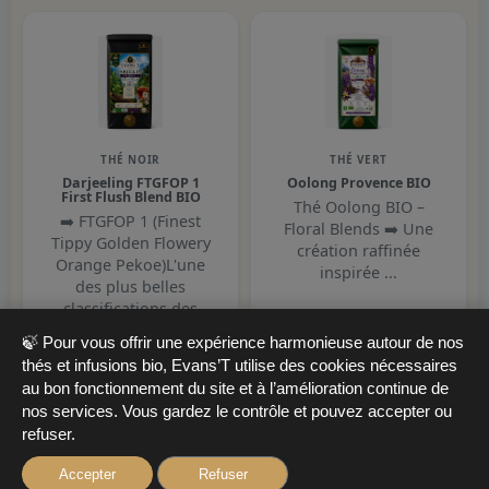
THÉ NOIR
THÉ VERT
Darjeeling FTGFOP 1
Oolong Provence BIO
First Flush Blend BIO
Thé Oolong BIO –
➡️ FTGFOP 1 (Finest
Floral Blends ➡️ Une
Tippy Golden Flowery
création raffinée
Orange Pekoe)L'une
inspirée ...
des plus belles
classifications des
22,90 €
th&e...
🍃 Pour vous offrir une expérience harmonieuse autour de nos
thés et infusions bio, Evans’T utilise des cookies nécessaires
✅ En stock
22,30 €
au bon fonctionnement du site et à l’amélioration continue de
nos services. Vous gardez le contrôle et pouvez accepter ou
✅ En stock
refuser.
Accepter
Refuser