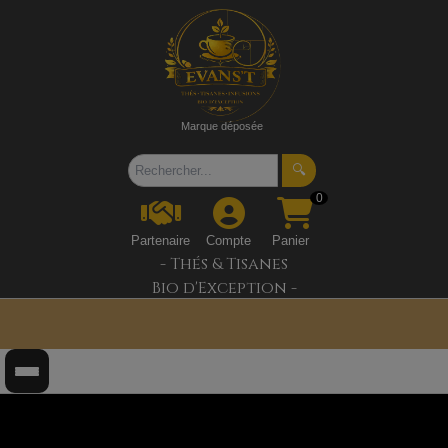
Marque déposée
🔍
0
Partenaire
Compte
Panier
- Thés & Tisanes
Bio d'Exception -
"Découvrez l'univers Evans'T et bénéficiez de -5% sur
votre première sélection grâce au code WELCOME01.✨"