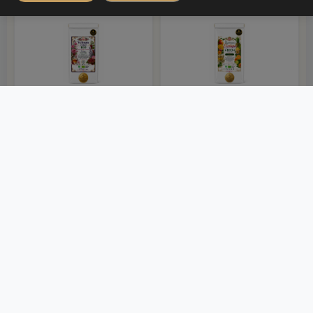
THÉ BLANC
THÉ BLANC
Velours rosé BIO
Quintessence Exotique
BIO
Thé blanc BIO –
Thé blanc BIO –
Assemblage
Assemblage exotique
premium fruité &
premium ➡️ Une
floral ➡️ Une création
création raffinée
&...
aux...
22,90 €
24,90 €
✅ En stock
✅ En stock