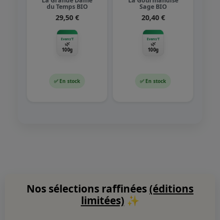
La Grande Dame
La Gourmandise
du Temps BIO
Sage BIO
29,50 €
20,40 €
Evans'T
Evans'T
🌿
🌿
100g
100g
✅ En stock
✅ En stock
Nos sélections raffinées
(éditions
limitées)
✨