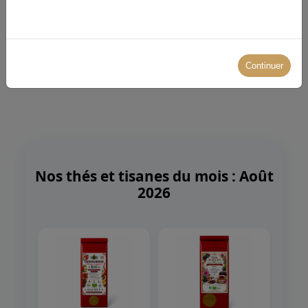
‹
1
2
3
4
5
…
9
›
Continuer
Nos thés et tisanes du mois : Août
2026